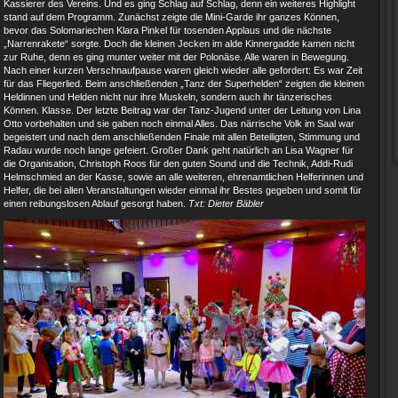
Kassierer des Vereins. Und es ging Schlag auf Schlag, denn ein weiteres Highlight
stand auf dem Programm. Zunächst zeigte die Mini-Garde ihr ganzes Können,
bevor das Solomariechen Klara Pinkel für tosenden Applaus und die nächste
„Narrenrakete“ sorgte. Doch die kleinen Jecken im alde Kinnergadde kamen nicht
zur Ruhe, denn es ging munter weiter mit der Polonäse. Alle waren in Bewegung.
Nach einer kurzen Verschnaufpause waren gleich wieder alle gefordert: Es war Zeit
für das Fliegerlied. Beim anschließenden „Tanz der Superhelden“ zeigten die kleinen
Heldinnen und Helden nicht nur ihre Muskeln, sondern auch ihr tänzerisches
Können. Klasse. Der letzte Beitrag war der Tanz-Jugend unter der Leitung von Lina
Otto vorbehalten und sie gaben noch einmal Alles. Das närrische Volk im Saal war
begeistert und nach dem anschließenden Finale mit allen Beteiligten, Stimmung und
Radau wurde noch lange gefeiert. Großer Dank geht natürlich an Lisa Wagner für
die Organisation, Christoph Roos für den guten Sound und die Technik, Addi-Rudi
Helmschmied an der Kasse, sowie an alle weiteren, ehrenamtlichen Helferinnen und
Helfer, die bei allen Veranstaltungen wieder einmal ihr Bestes gegeben und somit für
einen reibungslosen Ablauf gesorgt haben.
Txt: Dieter Bäbler