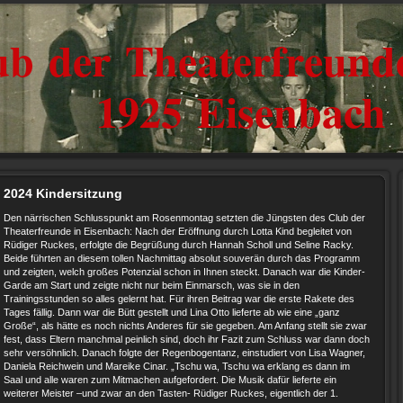
ub der Theaterfreunde
1925 Eisenbach
2024 Kindersitzung
Den närrischen Schlusspunkt am Rosenmontag setzten die Jüngsten des Club der
Theaterfreunde in Eisenbach: Nach der Eröffnung durch Lotta Kind begleitet von
Rüdiger Ruckes, erfolgte die Begrüßung durch Hannah Scholl und Seline Racky.
Beide führten an diesem tollen Nachmittag absolut souverän durch das Programm
und zeigten, welch großes Potenzial schon in Ihnen steckt. Danach war die Kinder-
Garde am Start und zeigte nicht nur beim Einmarsch, was sie in den
Trainingsstunden so alles gelernt hat. Für ihren Beitrag war die erste Rakete des
Tages fällig. Dann war die Bütt gestellt und Lina Otto lieferte ab wie eine „ganz
Große“, als hätte es noch nichts Anderes für sie gegeben. Am Anfang stellt sie zwar
fest, dass Eltern manchmal peinlich sind, doch ihr Fazit zum Schluss war dann doch
sehr versöhnlich. Danach folgte der Regenbogentanz, einstudiert von Lisa Wagner,
Daniela Reichwein und Mareike Cinar. „Tschu wa, Tschu wa erklang es dann im
Saal und alle waren zum Mitmachen aufgefordert. Die Musik dafür lieferte ein
weiterer Meister –und zwar an den Tasten- Rüdiger Ruckes, eigentlich der 1.