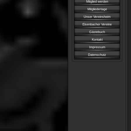
Mitglied werden
Mitgliedertage
Unser Vereinsheim
Eisenbacher Vereine
Gästebuch
Kontakt
Impressum
Datenschutz