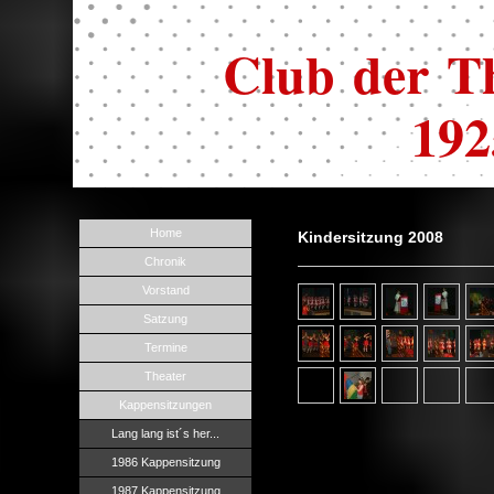
Club der Th
1925
Home
Kindersitzung 2008
Chronik
Vorstand
Satzung
Termine
Theater
Kappensitzungen
Lang lang ist´s her...
1986 Kappensitzung
1987 Kappensitzung