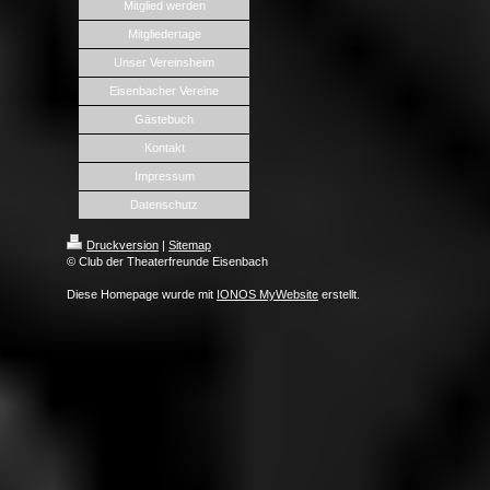
Mitglied werden
Mitgliedertage
Unser Vereinsheim
Eisenbacher Vereine
Gästebuch
Kontakt
Impressum
Datenschutz
Druckversion
|
Sitemap
© Club der Theaterfreunde Eisenbach
Diese Homepage wurde mit
IONOS MyWebsite
erstellt.