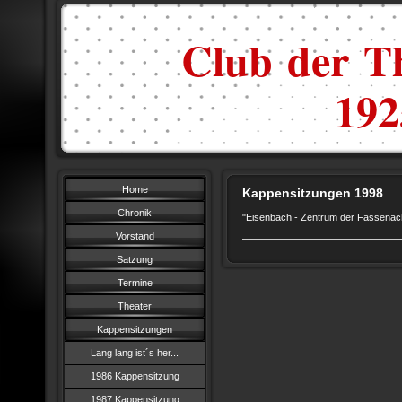
Club der Th
1925
Home
Kappensitzungen 1998
Chronik
"Eisenbach - Zentrum der Fassenac
Vorstand
Satzung
Termine
Theater
Kappensitzungen
Lang lang ist´s her...
1986 Kappensitzung
1987 Kappensitzung