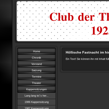
Club der Th
1925
Home
Höllische Fastnacht im h
Chronik
Ein Text! Sie können ihn mit Inhalt f
Vorstand
Satzung
Termine
Theater
Kappensitzungen
Lang lang ist´s her...
1986 Kappensitzung
1987 Kappensitzung