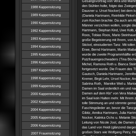
Gesangsvortrag von Vera und Martin
den Stühlen holte, folgte das Zwieg
1988 Kappensitzung
Dausner u. Ursel Nocker) bei dem ke
1989 Kappensitzung
(Daniela Hartmann, Reinhilde Pinkel 
zum Kochen brachte. Da auch am Alt
1990 Kappensitzung
Männer verzichten wollen, sorgte das
Hartmann, Stephan Kind, Uwe Kolb, 
1992 Kappensitzung
Roos, Tobias Roos, Mario Steinhauer
1993 Kappensitzung
große Begeisterung mit Ihrem, von 
Stickel, einstudierten Tanz. Mit tol
1994 Kappensitzung
Erwe, Bernd Hartmann, Martin Maiba
1995 Kappensitzung
wurde die zweite Programmhälfte erö
Putzfrauengeschwaders (Tina Böche
1996 Kappensitzung
Michel, Ramona Roth u. Bianca Stei
fortgesetzt wurde. Die Frauen des T
1997 Kappensitzung
Gautsch, Daniela Hartmann, Jennife
1998 Kappensitzung
Kremer, Birgit Lehr, Ursel Nocker, 
Sabrina Roth, Mareike Weil u. Mario
1999 Kappensitzung
Damen im Saal ordentlich ein und n
Damen auf dem Klo“ von Vera Maibac
2000 Kappensitzung
im Saal kein Halten mehr. Mit Ihrem z
2002 Kappensitzung
tolle Stimmung an und stimmte geme
Faschingslieder an, bevor die Tanz
2004 Kappensitzung
Gibitz, Annika Hartmann, Julia Hart
2005 Kappensitzung
Nocker, Katinka Ochs u. Melanie Sti
Leitung von Nicole Jost, die Damen 
2006 Kappensitzung
das Land von Heidi (glänzend dargest
großen Stars wie Wolfgang Petry, H
2007 Frauensitzung