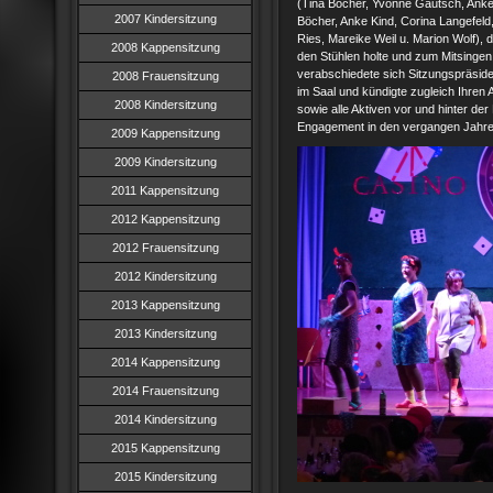
(Tina Böcher, Yvonne Gautsch, Anke
2007 Kindersitzung
Böcher, Anke Kind, Corina Langefeld, 
Ries, Mareike Weil u. Marion Wolf)
2008 Kappensitzung
den Stühlen holte und zum Mitsingen 
verabschiedete sich Sitzungspräsi
2008 Frauensitzung
im Saal und kündigte zugleich Ihren 
2008 Kindersitzung
sowie alle Aktiven vor und hinter der
Engagement in den vergangen Jahren
2009 Kappensitzung
2009 Kindersitzung
2011 Kappensitzung
2012 Kappensitzung
2012 Frauensitzung
2012 Kindersitzung
2013 Kappensitzung
2013 Kindersitzung
2014 Kappensitzung
2014 Frauensitzung
2014 Kindersitzung
2015 Kappensitzung
2015 Kindersitzung