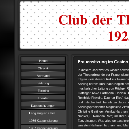
Club der Th
1925
Home
Frauensitzung im Casino
Chronik
In diesem Jahr war es wieder soweit.
der Theaterfreunde zur Frauensitzu
Vorstand
folgten viele diesem Ruf zur Frauen
Satzung
Sitzung bereits kurz nach Beginn de
musikalischer Leitung von Rüdiger 
Termine
Gattinger, Anke Hartmann, Daniela Har
Reinhilde Pinkel u. Dagmar Ries) d
Theater
und mitschunkeln bereits zu Beginn
Kappensitzungen
Sitzungspräsidentin Magdalena Zimme
Christine Gattinger, Annika Hartmann
Lang lang ist´s her...
Nocker, u. Ramona Roth) mit Ihren, vo
1986 Kappensitzung
Tanzeinlagen. Was alles so passiere
wussten Nathalie Hartmann und Mare
1987 Kappensitzung