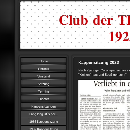
Club der Th
1925
Home
Kappensitzung 2023
Chronik
Nach 2 jähriger Coronapause hiess 
"Kleinen" hats und Spaß gemacht"
Vorstand
Satzung
Termine
Theater
Kappensitzungen
Lang lang ist´s her...
1986 Kappensitzung
1987 Kappensitzung