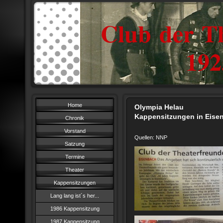
Club der Th
1925
Home
Olympia He
Kappensitzungen in Eise
Chronik
Vorstand
Quellen: NNP
Satzung
Termine
Theater
Kappensitzungen
Lang lang ist´s her...
1986 Kappensitzung
1987 Kappensitzung