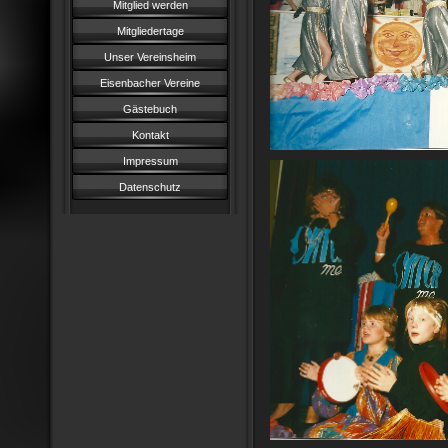
Mitglied werden
Mitgliedertage
Unser Vereinsheim
Eisenbacher Vereine
Gästebuch
Kontakt
Impressum
Datenschutz