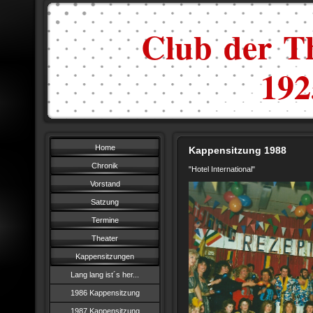
Club der Th
1925
Home
Kappensitzung 1988
Chronik
"Hotel International"
Vorstand
Satzung
Termine
Theater
Kappensitzungen
Lang lang ist´s her...
1986 Kappensitzung
1987 Kappensitzung