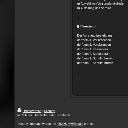
g) Abwahl von Vorstandsmitgliedern
h) Auflösung des Vereins
...
§ 8 Vorstand
Der Vorstand besteht aus:
der/dem 1. Vorsitzenden
der/dem 2. Vorsitzenden
der/dem 1. Kassierer/in
der/dem 2. Kassierer/in
der/dem 1. Schriftführer/in
der/dem 2. Schriftführer/in
...
Druckversion
|
Sitemap
© Club der Theaterfreunde Eisenbach
Diese Homepage wurde mit
IONOS MyWebsite
erstellt.