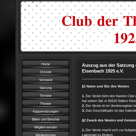
Club der Th
1925
Home
Auszug aus der Satzung 
Eisenbach 1925 e.V.
Chronik
Vorstand
§1 Name und Sitz des Vereins
Satzung
Termine
1.
Der Verein führt den Namen Club 
hat seinen Sitz in 65618 Selters-Eis
Theater
2.
Der Verein ist im Vereinsregister 
3.
Das Geschäftsjahr ist das Kalende
Kappensitzungen
Bilder und Berichte
§2 Zweck des Vereins und Gemein
Mitglied werden
1.
Der Verein macht sich zur Aufgabe
Laienspiel zu fördern.
Mitgliedertage