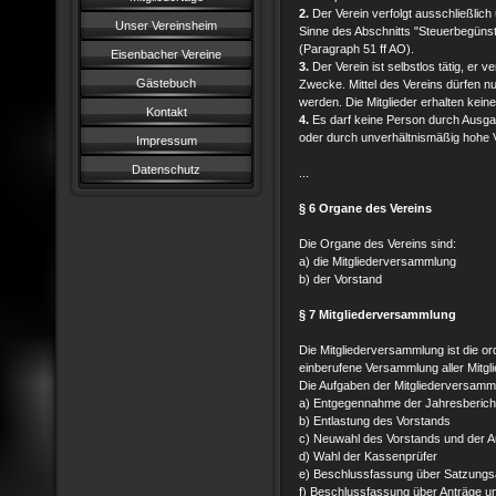
2.
Der Verein verfolgt ausschließlic
Unser Vereinsheim
Sinne des Abschnitts "Steuerbegün
(Paragraph 51 ff AO).
Eisenbacher Vereine
3.
Der Verein ist selbstlos tätig, er ve
Gästebuch
Zwecke. Mittel des Vereins dürfen
werden. Die Mitglieder erhalten kei
Kontakt
4.
Es darf keine Person durch Ausga
oder durch unverhältnismäßig hohe 
Impressum
Datenschutz
...
§ 6 Organe des Vereins
Die Organe des Vereins sind:
a) die Mitgliederversammlung
b) der Vorstand
§ 7 Mitgliederversammlung
Die Mitgliederversammlung ist die 
einberufene Versammlung aller Mitgli
Die Aufgaben der Mitgliederversamm
a) Entgegennahme der Jahresberic
b) Entlastung des Vorstands
c) Neuwahl des Vorstands und der 
d) Wahl der Kassenprüfer
e) Beschlussfassung über Satzungs
f) Beschlussfassung über Anträge un