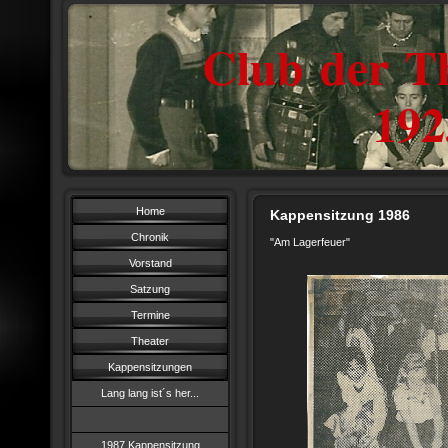
Club der Th
1925
Home
Kappensitzung 1986
Chronik
"Am Lagerfeuer"
Vorstand
Satzung
Termine
Theater
Kappensitzungen
Lang lang ist´s her...
1986 Kappensitzung
1987 Kappensitzung