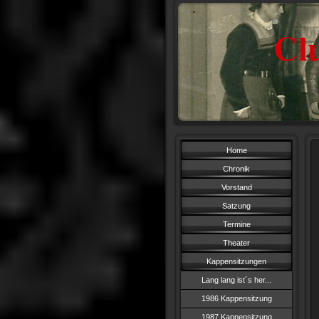
Cl
Home
Chronik
Vorstand
Satzung
Termine
Theater
Kappensitzungen
Lang lang ist´s her...
1986 Kappensitzung
1987 Kappensitzung