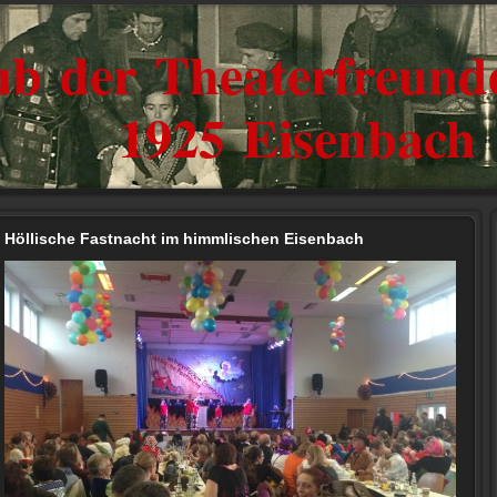
ub der Theaterfreunde
1925 Eisenbach
Höllische Fastnacht im himmlischen Eisenbach