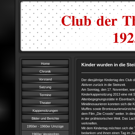
Club der Th
1925
Home
Kinder wurden in die Stei
Chronik
Vorstand
Der diesjährige Kindertag des Club d
Aktiven zurück in die Steinzeit.
Satzung
Am Sonntag, den 17. November, warte
Kinderkappensitzung 2013 eine mit S
Termine
Altenbegegnungsstätte in Eisenbach
Theater
Minidinosaurieren konnten sich die
Muffins sowie Brontosaurierwürstchen
Kappensitzungen
dem Film „Die Croods“ weiter. In dies
Bilder und Berichte
in der prähistorischen Welt. Das Lac
verkneifen.
1950er - 1960er Umzüge
Mit dem Kindertag möchten sich die 
bedanken und ihnen einen Tag im Jah
1960er Vereinsfoto