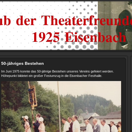
ub der Theaterfreunde
1925 Eisenbach
50-jähriges Bestehen
Im Juni 1975 konnte das 50-jährige Bestehen unseres Vereins gefeiert werden.
Höhepunkt bildetet ein großer Festumzug in die Eisenbacher Festhalle.