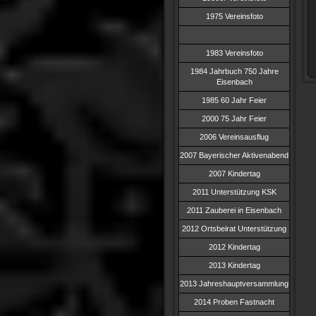
1975 Vereinsfoto
1975 50 Jahr Feier
1983 Vereinsfoto
1984 Jahrbuch 750 Jahre
Eisenbach
1985 60 Jahr Feier
2000 75 Jahr Feier
2006 Vereinsausflug
2007 Bayerischer Aktivenabend
2007 Kindertag
2011 Unterstützung KSK
2011 Zauberei in Eisenbach
2012 Ortsbeirat Unterstützung
2012 Kindertag
2013 Kindertag
2013 Jahreshauptversammlung
2014 Proben Fastnacht