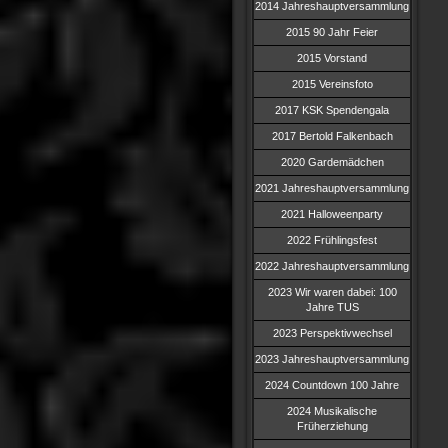
2014 Jahreshauptversammlung
2015 90 Jahr Feier
2015 Vorstand
2015 Vereinsfoto
2017 KSK Spendengala
2017 Bertold Falkenbach
2020 Gardemädchen
2021 Jahreshauptversammlung
2021 Halloweenparty
2022 Frühlingsfest
2022 Jahreshauptversammlung
2023 Wir waren dabei: 100
Jahre TUS
2023 Perspektivwechsel
2023 Jahreshauptversammlung
2024 Countdown 100 Jahre
2024 Musikalische
Früherziehung