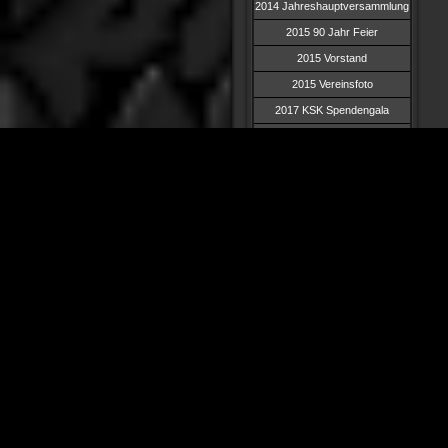
2014 Jahreshauptversammlung
2015 90 Jahr Feier
2015 Vorstand
2015 Vereinsfoto
2017 KSK Spendengala
2017 Bertold Falkenbach
2020 Gardemädchen
2021 Jahreshauptversammlung
2021 Halloweenparty
2022 Frühlingsfest
2022 Jahreshauptversammlung
2023 Wir waren dabei: 100
Jahre TUS
2023 Perspektivwechsel
2023 Jahreshauptversammlung
2024 Countdown 100 Jahre
2024 Musikalische
Früherziehung