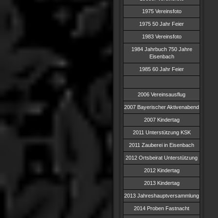
1975 Vereinsfoto
1975 50 Jahr Feier
1983 Vereinsfoto
1984 Jahrbuch 750 Jahre
Eisenbach
1985 60 Jahr Feier
2000 75 Jahr Feier
2006 Vereinsausflug
2007 Bayerischer Aktivenabend
2007 Kindertag
2011 Unterstützung KSK
2011 Zauberei in Eisenbach
2012 Ortsbeirat Unterstützung
2012 Kindertag
2013 Kindertag
2013 Jahreshauptversammlung
2014 Proben Fastnacht