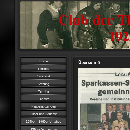
Club der Th
1925
Home
Überschrift
Chronik
Vorstand
Satzung
Termine
Theater
Kappensitzungen
Bilder und Berichte
1950er - 1960er Umzüge
1960er Vereinsfoto