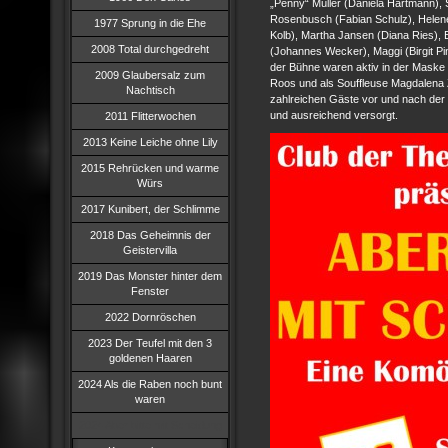
„Penny“ Müller (Daniela Hartmann), 
Rosenbusch (Fabian Schulz), Helene 
1977 Sprung in die Ehe
Kolb), Martha Jansen (Diana Ries), 
2008 Total durchgedreht
(Johannes Wecker), Maggi (Birgit Pink
der Bühne waren aktiv in der Maske C
2009 Glaubersalz zum
Roos und als Souffleuse Magdalena 
Nachtisch
zahlreichen Gäste vor und nach der
und ausreichend versorgt.
2011 Flitterwochen
2013 Keine Leiche ohne Lily
2015 Rehrücken und warme
Würs
2017 Kunibert, der Schlimme
2018 Das Geheimnis der
Geistervilla
2019 Das Monster hinter dem
Fenster
2022 Dornröschen
2023 Der Teufel mit den 3
goldenen Haaren
2024 Als die Raben noch bunt
waren
2024 Aber bitte mit Scheidung