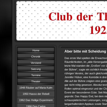
Club der Th
1925
Home
Aber bitte mit Scheidung
Chronik
Das erste Mal spielten die Erwachse
Räumlichkeiten, im „alde Kinnergadd
Vorstand
letzte Mal standen die ,Großen’ vor 
Satzung
der Bühne“, sagte ein sichtlich freu
rührigen Vereins, der auch gleichzeit
Termine
Jennifer Hülser, eine Komödie in dr
Alle auf der Bühne zeigten eine gran
Theater
gar nicht nötig gewesen. Absolut tex
1948 Räuber auf Maria Kulm
Rollen optimal eingesetzt und der C
Event der besonderen Güte. Seit Ma
1950 Hasso der Rebell
geprobt. Das Happy End, bei dem nich
1962 Das Heilige Experiment
schauspielerischen Leistungen, sorg
langanhaltendem Applaus sowie Stand
1966 Don Carlos