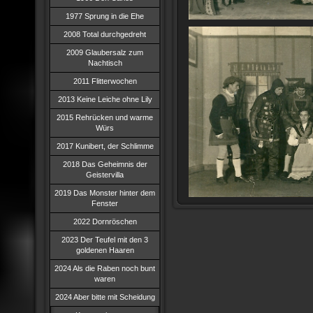
1977 Sprung in die Ehe
2008 Total durchgedreht
2009 Glaubersalz zum
Nachtisch
2011 Flitterwochen
2013 Keine Leiche ohne Lily
2015 Rehrücken und warme
Würs
2017 Kunibert, der Schlimme
2018 Das Geheimnis der
Geistervilla
2019 Das Monster hinter dem
Fenster
2022 Dornröschen
2023 Der Teufel mit den 3
goldenen Haaren
2024 Als die Raben noch bunt
waren
2024 Aber bitte mit Scheidung