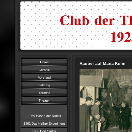
Club der Th
1925
Home
Räuber auf Maria Kulm
Chronik
Vorstand
Satzung
Termine
Theater
1948 Räuber auf Maria Kulm
1950 Hasso der Rebell
1962 Das Heilige Experiment
1966 Don Carlos