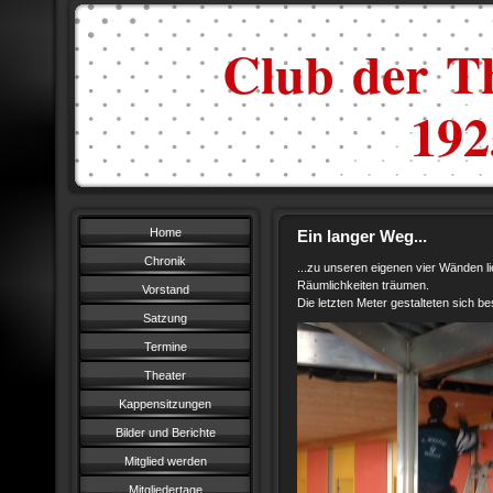
Club der Th
1925
Home
Ein langer Weg...
Chronik
...zu unseren eigenen vier Wänden li
Räumlichkeiten träumen.
Vorstand
Die letzten Meter gestalteten sich b
Satzung
Termine
Theater
Kappensitzungen
Bilder und Berichte
Mitglied werden
Mitgliedertage